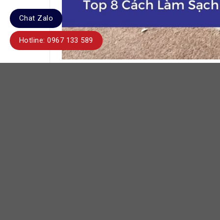
Chat Zalo
Hotline: 0967 133 589
Cách làm sạch tường bị ẩ
Giấm trắng có tính axit nhẹ, giúp làm sạch c
ẩm mốc trong không gian sống.
Cách thực hiện gồm pha giấm trắng với nước th
khu vực tường bị mốc. Để bề mặt khô tự nhiên,
Phương pháp này phù hợp với các vết mốc nhẹ
không xử lý được tình trạng thấm nước hay kiề
biện pháp bảo vệ lâu dài.
Cách làm sạch tường bị ẩm