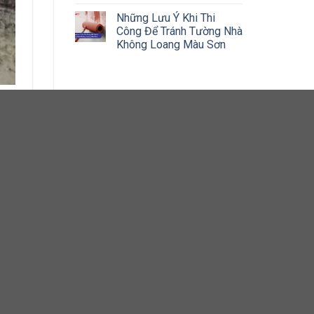
Những Lưu Ý Khi Thi
Công Để Tránh Tường Nhà
Không Loang Màu Sơn
 mùi
 lên
ặt,
g có