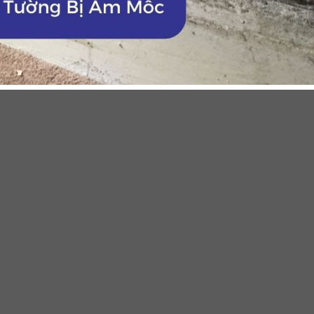
m mốc bằng dấm trắng
ác vết nấm mốc mới xuất hiện trên bề mặt tường. Đồng thời giảm
eo tỷ lệ 1:1. Sau đó dùng khăn mềm hoặc bình xịt lau trực tiếp
 không cần rửa lại bằng nước.
, chưa lan rộng. Tuy nhiên, giấm trắng chỉ tác động trên bề m
m hóa bên trong tường. Vì vậy, mốc rất dễ quay trở lại nếu khôn
 mốc bằng baking soda