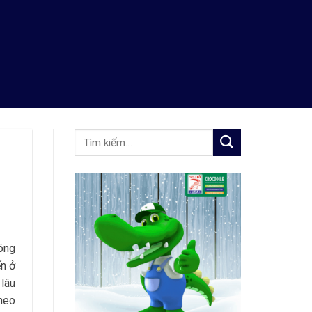
ông
ến ở
 lâu
theo