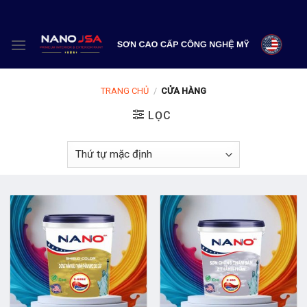
Skip
to
content
TRANG CHỦ
/
CỬA HÀNG
LỌC