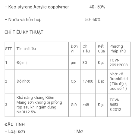
– Keo styrene Acrylic copolymer 40- 50%
– Nước và hỗn hợp 50- 60%
CHỈ TIÊU KỸ THUẬT
Đơn
Chỉ
Kết
Phương
STT
Tên chỉ tiêu
vị
Tiêu
Qủa
Pháp Thử
TCVN
1
Độ mịn
µm
30
Đạt
2091:2008
Nhớt kế
Brookfield
2
Độ nhớt
Cp
17400
Đạt
( Tốc độ 4,
trục số 4 )
Khả năng kháng Kiềm
TCVN
Màng sơn không bị phồng
3
Giờ
≥48
Đạt
8653-
rộp sau khi ngâm dung
3:2012
NaOH 2.5%
ĐẶC TÍNH
– Loại sơn : Mờ