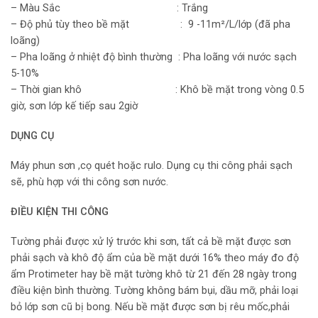
– Màu Sắc : Trắng
– Độ phủ tùy theo bề mặt : 9 -11m²/L/lớp (đã pha
loãng)
– Pha loãng ở nhiệt độ bình thường : Pha loãng với nước sạch
5-10%
– Thời gian khô : Khô bề mặt trong vòng 0.5
giờ, sơn lớp kế tiếp sau 2giờ
DỤNG CỤ
Máy phun sơn ,cọ quét hoặc rulo. Dụng cụ thi công phải sạch
sẽ, phù hợp với thi công sơn nước.
ĐIỀU KIỆN THI CÔNG
Tường phải được xử lý trước khi sơn, tất cả bề mặt được sơn
phải sạch và khô độ ẩm của bề mặt dưới 16% theo máy đo độ
ẩm Protimeter hay bề mặt tường khô từ 21 đến 28 ngày trong
điều kiện bình thường. Tường không bám bụi, dầu mỡ, phải loại
bỏ lớp sơn cũ bị bong. Nếu bề mặt được sơn bị rêu mốc,phải