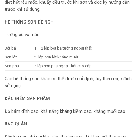
diệt hết rêu mốc, khuấy đều trước khi sơn và đọc kỹ hướng dẫn
trước khi sử dụng.
HỆ THỐNG SƠN ĐỀ NGHỊ
Tường cũ và mới:
Bột bả
1 – 2 lớp bột bả tường ngoại thất
Sơn lót
2 lớp sơn lót kháng muối
Sơn phủ
2 lớp sơn phủ ngoại thất cao cấp
Các hệ thống sơn khác có thể được chỉ định, tùy theo mục đích
sử dụng.
ĐẶC ĐIỂM SẢN PHẨM
Độ bám dính cao, khả năng kháng kiềm cao, kháng muối cao
BẢO QUẢN
Đậy kín nắp, để nơi khô ráo, thoáng mát, kết hợp với thông gió