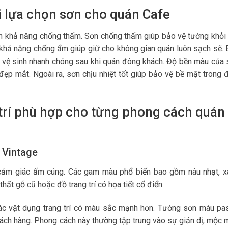
i lựa chọn sơn cho quán Cafe
ến khả năng chống thấm. Sơn chống thấm giúp bảo vệ tường khỏi
 khả năng chống ẩm giúp giữ cho không gian quán luôn sạch sẽ.
ể vệ sinh nhanh chóng sau khi quán đông khách. Độ bền màu của 
ẹp mắt. Ngoài ra, sơn chịu nhiệt tốt giúp bảo vệ bề mặt trong 
rí phù hợp cho từng phong cách quán
 Vintage
cảm giác ấm cúng. Các gam màu phổ biến bao gồm nâu nhạt, x
thất gỗ cũ hoặc đồ trang trí có họa tiết cổ điển.
ác vật dụng trang trí có màu sắc mạnh hơn. Tường sơn màu pas
hách hàng. Phong cách này thường tập trung vào sự giản dị, mộc