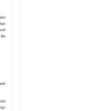
 ẩm
 Bạn
sơn
điều
anh
tel
 mạc