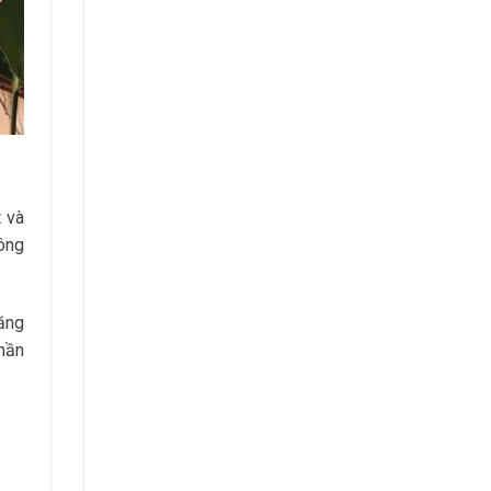
 và
ông
tăng
hần