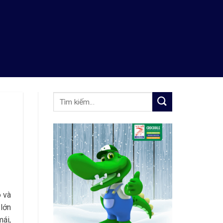
o và
 lớn
mái,