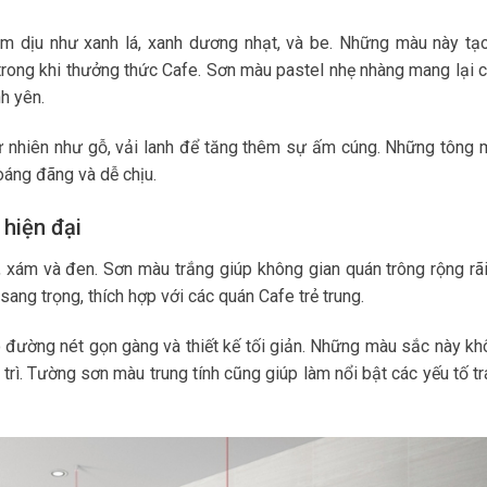
 dịu như xanh lá, xanh dương nhạt, và be. Những màu này tạo
 trong khi thưởng thức Cafe. Sơn màu pastel nhẹ nhàng mang lại
nh yên.
tự nhiên như gỗ, vải lanh để tăng thêm sự ấm cúng. Những tông
oáng đãng và dễ chịu.
 hiện đại
, xám và đen. Sơn màu trắng giúp không gian quán trông rộng rã
ang trọng, thích hợp với các quán Cafe trẻ trung.
ó đường nét gọn gàng và thiết kế tối giản. Những màu sắc này k
trì. Tường sơn màu trung tính cũng giúp làm nổi bật các yếu tố t