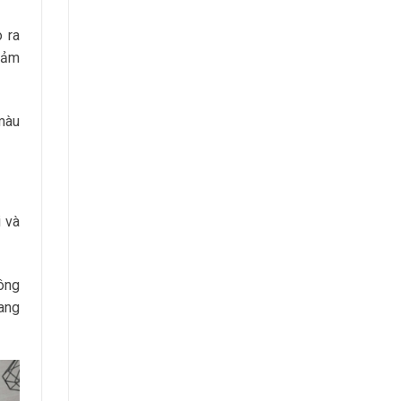
 ra
 cảm
 màu
i và
hông
rang