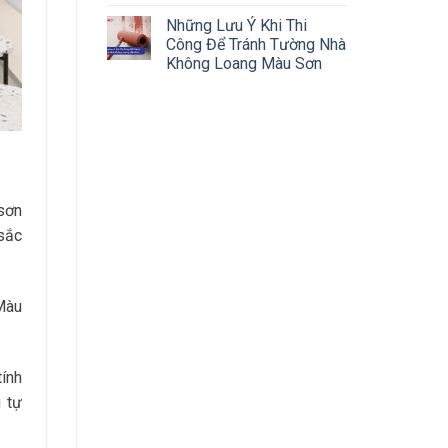
Những Lưu Ý Khi Thi
Công Để Tránh Tường Nhà
Không Loang Màu Sơn
 sơn
sắc
Màu
tính
 tự