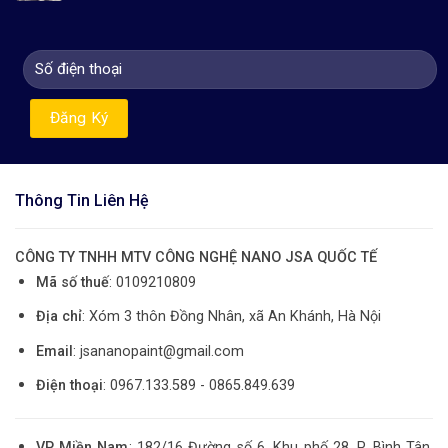
Thông Tin Liên Hệ
CÔNG TY TNHH MTV CÔNG NGHỆ NANO JSA QUỐC TẾ
Mã số thuế
: 0109210809
Địa chỉ
: Xóm 3 thôn Đồng Nhân, xã An Khánh, Hà Nội
Email
: jsananopaint@gmail.com
Điện thoại
: 0967.133.589 - 0865.849.639
VP Miền Nam
: 182/16 Đường số 6, Khu phố 28, P. Bình Tân,