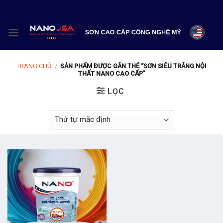
Skip
to
content
TRANG CHỦ
/
SẢN PHẨM ĐƯỢC GẮN THẺ “SƠN SIÊU TRẮNG NỘI
THẤT NANO CAO CẤP”
LỌC