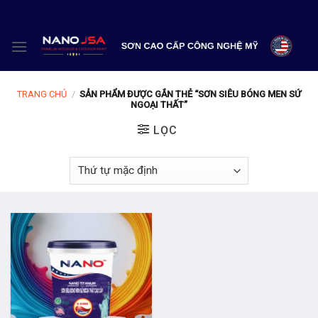
Skip
to
content
TRANG CHỦ
/
SẢN PHẨM ĐƯỢC GẮN THẺ “SƠN SIÊU BÓNG MEN SỨ
NGOẠI THẤT”
LỌC