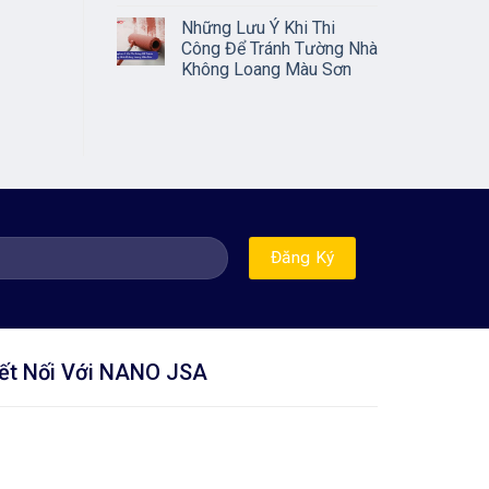
Những Lưu Ý Khi Thi
Công Để Tránh Tường Nhà
Không Loang Màu Sơn
ết Nối Với NANO JSA