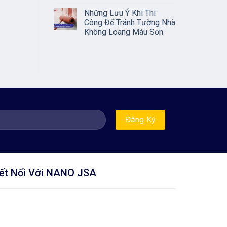
Những Lưu Ý Khi Thi
Công Để Tránh Tường Nhà
Không Loang Màu Sơn
ết Nối Với NANO JSA