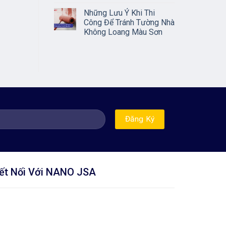
Những Lưu Ý Khi Thi
Công Để Tránh Tường Nhà
Không Loang Màu Sơn
ết Nối Với NANO JSA