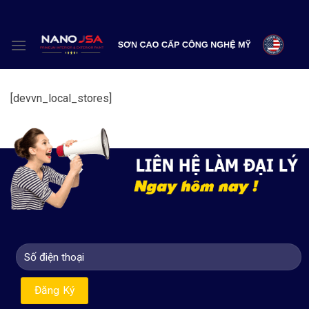
Skip
to
content
[devvn_local_stores]